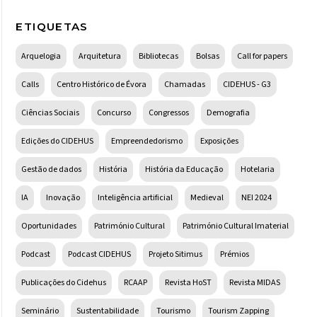
ETIQUETAS
Arquelogia
Arquitetura
Bibliotecas
Bolsas
Call for papers
Calls
Centro Histórico de Évora
Chamadas
CIDEHUS - G3
Ciências Sociais
Concurso
Congressos
Demografia
Edições do CIDEHUS
Empreendedorismo
Exposições
Gestão de dados
História
História da Educação
Hotelaria
IA
Inovação
Inteligência artificial
Medieval
NEI 2024
Oportunidades
Património Cultural
Património Cultural Imaterial
Podcast
Podcast CIDEHUS
Projeto Sitimus
Prémios
Publicações do Cidehus
RCAAP
Revista HoST
Revista MIDAS
Seminário
Sustentabilidade
Tourismo
Tourism Zapping