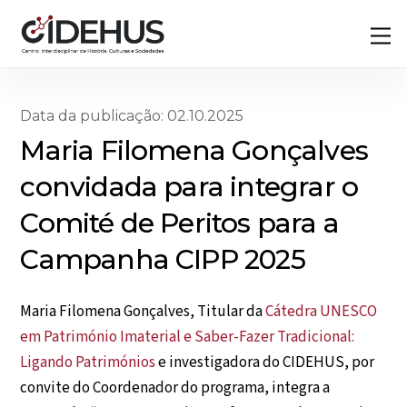
Skip
Back
M
to
To
content
Top
Data da publicação: 02.10.2025
Maria Filomena Gonçalves
convidada para integrar o
Comité de Peritos para a
Campanha CIPP 2025
Maria Filomena Gonçalves, Titular da
Cátedra UNESCO
em Património Imaterial e Saber-Fazer Tradicional:
Ligando Patrimónios
e investigadora do CIDEHUS, por
convite do Coordenador do programa, integra a