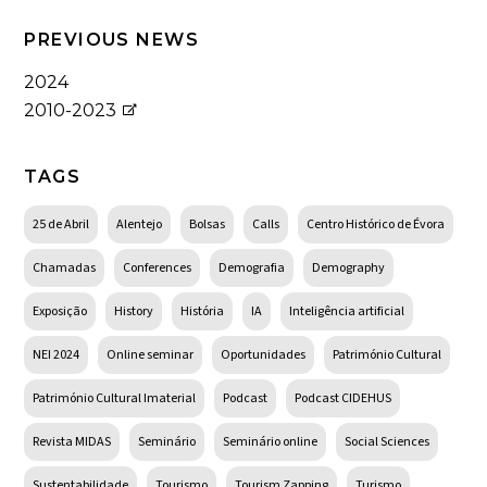
PREVIOUS NEWS
2024
2010-2023
TAGS
25 de Abril
Alentejo
Bolsas
Calls
Centro Histórico de Évora
Chamadas
Conferences
Demografia
Demography
Exposição
History
História
IA
Inteligência artificial
NEI 2024
Online seminar
Oportunidades
Património Cultural
Património Cultural Imaterial
Podcast
Podcast CIDEHUS
Revista MIDAS
Seminário
Seminário online
Social Sciences
Sustentabilidade
Tourismo
Tourism Zapping
Turismo