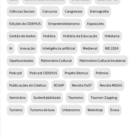
Ciências Sociais
Concurso
Congressos
Demografia
Edições do CIDEHUS
Empreendedorismo
Exposições
Gestão de dados
História
História da Educação
Hotelaria
IA
Inovação
Inteligência artificial
Medieval
NEI 2024
Oportunidades
Património Cultural
Património Cultural Imaterial
Podcast
Podcast CIDEHUS
Projeto Sitimus
Prémios
Publicações do Cidehus
RCAAP
Revista HoST
Revista MIDAS
Seminário
Sustentabilidade
Tourismo
Tourism Zapping
Turismo
Turismo de luxo
Urbanismo
Workshop
Évora