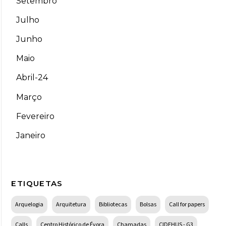
Setembro
Julho
Junho
Maio
Abril-24
Março
Fevereiro
Janeiro
ETIQUETAS
Arquelogia
Arquitetura
Bibliotecas
Bolsas
Call for papers
Calls
Centro Histórico de Évora
Chamadas
CIDEHUS - G3